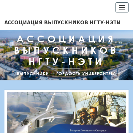
Togg
navig
АССОЦИАЦИЯ ВЫПУСКНИКОВ НГТУ-НЭТИ
АССОЦИАЦИЯ
ВЫПУСКНИКОВ
НГТУ-НЭТИ
ВЫПУСКНИКИ — ГОРДОСТЬ УНИВЕРСИТЕТА