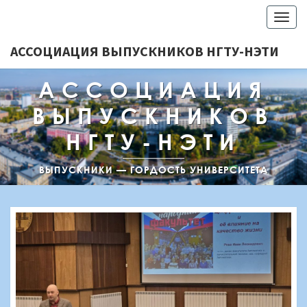
Togg
navig
АССОЦИАЦИЯ ВЫПУСКНИКОВ НГТУ-НЭТИ
АССОЦИАЦИЯ
ВЫПУСКНИКОВ
НГТУ-НЭТИ
ВЫПУСКНИКИ — ГОРДОСТЬ УНИВЕРСИТЕТА