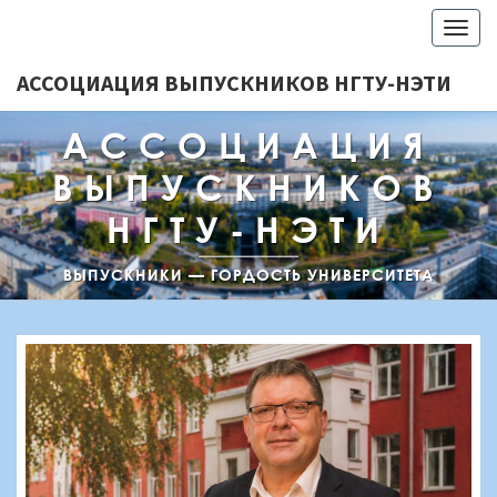
Togg
navig
АССОЦИАЦИЯ ВЫПУСКНИКОВ НГТУ-НЭТИ
АССОЦИАЦИЯ
ВЫПУСКНИКОВ
НГТУ-НЭТИ
ВЫПУСКНИКИ — ГОРДОСТЬ УНИВЕРСИТЕТА