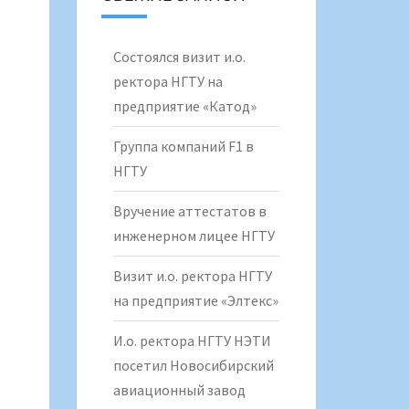
Состоялся визит и.о.
ректора НГТУ на
предприятие «Катод»
Группа компаний F1 в
НГТУ
Вручение аттестатов в
инженерном лицее НГТУ
Визит и.о. ректора НГТУ
на предприятие «Элтекс»
И.о. ректора НГТУ НЭТИ
посетил Новосибирский
авиационный завод