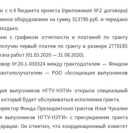
и с п.4 бюджета проекта (приложение №2 договора)
нное оборудование на сумму 313790 руб. и передано
иходько.
вии с графиком отчетности и платежей по гранту
олучен первый платеж по гранту в размере 2770185
апа работ (01.03.2020 — 31.08.2020).
овор №20-1-030324 между грантодателем — Фондом
рантополучателем — РОО «Ассоциация выпускников
ция выпускников НГТУ-НЭТИ» открыла специальный
з который будет обслуживаться исполнение гранта.
иректор Фонда Президентских грантов Илья Чукалин
я выпускников НГТУ-НЭТИ» с присуждением гранта
ерации. Он отметил, что координационный комитет