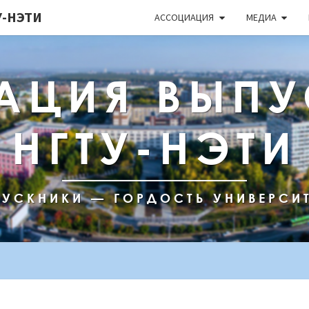
-НЭТИ
АССОЦИАЦИЯ
МЕДИА
АЦИЯ ВЫПУ
НГТУ-НЭТИ
УСКНИКИ — ГОРДОСТЬ УНИВЕРСИ
РАБОТА