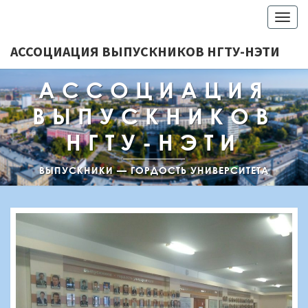
Togg
navig
АССОЦИАЦИЯ ВЫПУСКНИКОВ НГТУ-НЭТИ
АССОЦИАЦИЯ
ВЫПУСКНИКОВ
НГТУ-НЭТИ
ВЫПУСКНИКИ — ГОРДОСТЬ УНИВЕРСИТЕТА