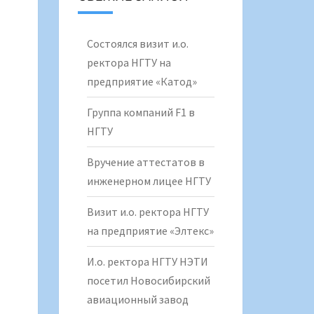
Состоялся визит и.о.
ректора НГТУ на
предприятие «Катод»
Группа компаний F1 в
НГТУ
Вручение аттестатов в
инженерном лицее НГТУ
Визит и.о. ректора НГТУ
на предприятие «Элтекс»
И.о. ректора НГТУ НЭТИ
посетил Новосибирский
авиационный завод