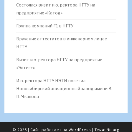
Состоялся визит и.о. ректора НГТУ на
предприятие «Катод»
Группа компаний F1 в НГТУ
Вручение аттестатов в инженерном лицее
НГТУ
Визит и.о. ректора НГТУ на предприятие
«Элтекс»
И.о. ректора НГТУ НЭТИ посетил
Новосибирский авиационный завод имени В.
П. Чкалова
© 2026
|
Сайт работает на
WordPress
|
Тема:
Nisarg