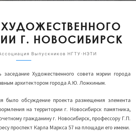
ЗАСЕДАНИЕ
 ХУДОЖЕСТВЕННОГО
ХУДОЖЕСТВЕННОГО
ИИ Г. НОВОСИБИРСК
СОВЕТА
МЭРИИ
Г.
Ассоциация Выпускников НГТУ-НЭТИ
НОВОСИБИРСК
сь заседание Художественного совета мэрии города
авным архитектором города А.Ю. Ложкиным.
ня было обсуждение проекта размещения элемента
ормления на территории г. Новосибирск памятника,
четному гражданину г. Новосибирск, профессору Г.П.
есу проспект Карла Маркса 57 на площади его имени.