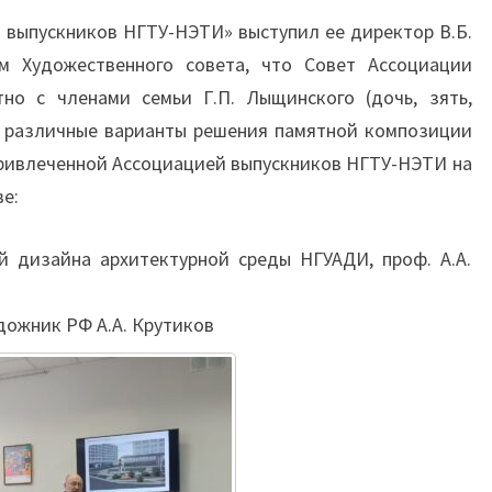
 выпускников НГТУ-НЭТИ» выступил ее директор В.Б.
м Художественного совета, что Совет Ассоциации
но с членами семьи Г.П. Лыщинского (дочь, зять,
и различные варианты решения памятной композиции
привлеченной Ассоциацией выпускников НГТУ-НЭТИ на
ве:
й дизайна архитектурной среды НГУАДИ, проф. А.А.
дожник РФ А.А. Крутиков