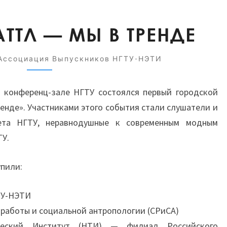
МОДНЫЙ
ТТЛ — МЫ В ТРЕНДЕ
БАТТЛ
—
Ассоциация Выпускников НГТУ-НЭТИ
МЫ
В
в конференц-зале НГТУ состоялся первый городской
ТРЕНДЕ
енде». Участниками этого события стали слушатели и
ета НГТУ, неравнодушные к современным модным
ТУ.
пили:
ТУ-НЭТИ
работы и социальной антропологии (СРиСА)
ический Институт (НТИ) — филиал Российского