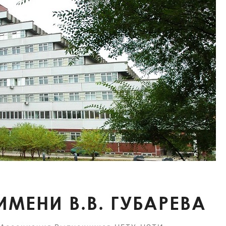
СТИПЕНДИИ
МЕНИ В.В. ГУБАРЕВА
ИМЕНИ
В.В.