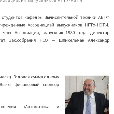
Ассоциация Выпускников НГТУ-НЭТИ
ГУБАРЕВА
ля студентов кафедры Вычислительной техники АВТФ
учрежденные Ассоциацией выпускников НГТУ-НЭТИ.
 член Ассоциации, выпускник 1980 года, директор
утат Зак.собрания НСО — Шпикельман Александр
 месяц. Годовая сумма одному
Всего финансовый спонсор
авления «Автоматика и