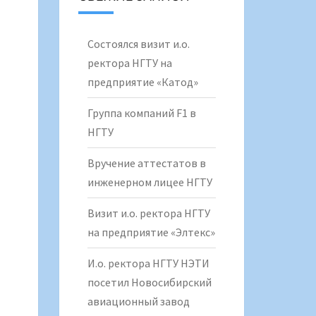
Состоялся визит и.о.
ректора НГТУ на
предприятие «Катод»
Группа компаний F1 в
НГТУ
Вручение аттестатов в
инженерном лицее НГТУ
Визит и.о. ректора НГТУ
на предприятие «Элтекс»
И.о. ректора НГТУ НЭТИ
посетил Новосибирский
авиационный завод