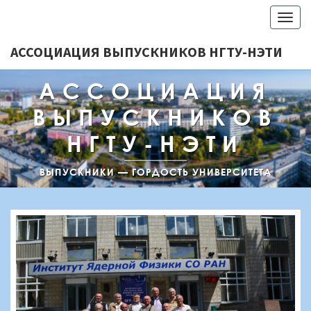
Togg
navig
АССОЦИАЦИЯ ВЫПУСКНИКОВ НГТУ-НЭТИ
АССОЦИАЦИЯ
ВЫПУСКНИКОВ
НГТУ-НЭТИ
ВЫПУСКНИКИ — ГОРДОСТЬ УНИВЕРСИТЕТА