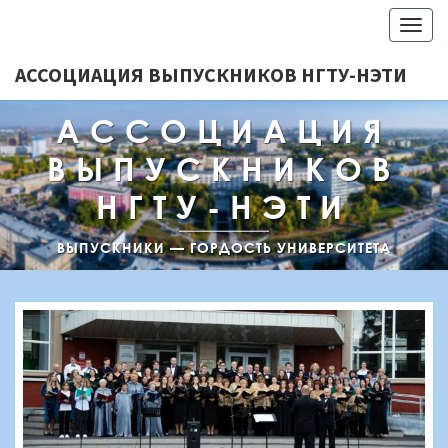
Togg
navig
АССОЦИАЦИЯ ВЫПУСКНИКОВ НГТУ-НЭТИ
АССОЦИАЦИЯ
ВЫПУСКНИКОВ
НГТУ-НЭТИ
ВЫПУСКНИКИ — ГОРДОСТЬ УНИВЕРСИТЕТА