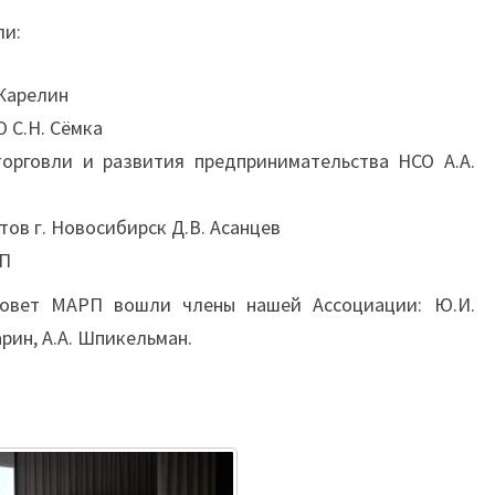
ли:
 Карелин
 С.Н. Сёмка
орговли и развития предпринимательства НСО А.А.
ов г. Новосибирск Д.В. Асанцев
РП
овет МАРП вошли члены нашей Ассоциации: Ю.И.
арин, А.А. Шпикельман.