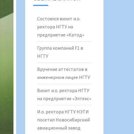
Состоялся визит и.о.
ректора НГТУ на
предприятие «Катод»
Группа компаний F1 в
НГТУ
Вручение аттестатов в
инженерном лицее НГТУ
Визит и.о. ректора НГТУ
на предприятие «Элтекс»
И.о. ректора НГТУ НЭТИ
посетил Новосибирский
авиационный завод