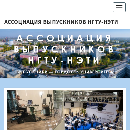
Togg
navig
АССОЦИАЦИЯ ВЫПУСКНИКОВ НГТУ-НЭТИ
АССОЦИАЦИЯ
ВЫПУСКНИКОВ
НГТУ-НЭТИ
ВЫПУСКНИКИ — ГОРДОСТЬ УНИВЕРСИТЕТА