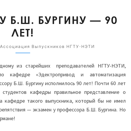
ПРОФЕССОРУ
 Б.Ш. БУРГИНУ — 90
Б.Ш.
ЛЕТ!
БУРГИНУ
—
90
Ассоциация Выпускников НГТУ-НЭТИ
ЛЕТ!
одному из старейших преподавателей НГТУ-НЭТИ,
по кафедре «Эдектропривод и автоматизация
сору Б.Ш. Бургину исполнилось 90 лет!
Почти 60 лет
студентов кафедры правильное представление о
на кафедре такого выпускника, который бы не имел
епятствия — экзамен у профессора Б.Ш. Бургина. Но
армане!