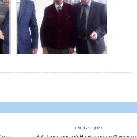
СЛЕДУЮЩИЙ
Стол.
В.А. Толоконский На Народном Факульте